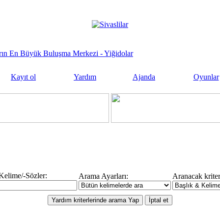
sların En Büyük Buluşma Merkezi - Yiğidolar
Kayıt ol
Yardım
Ajanda
Oyunlar
elime/-Sözler:
Arama Ayarları:
Aranacak kriter