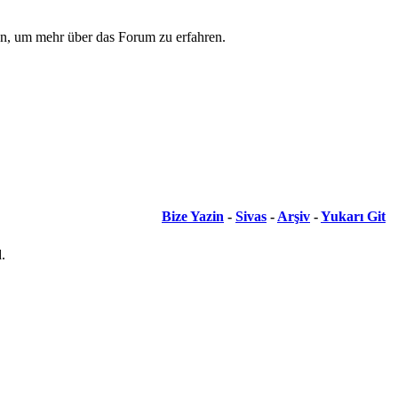
on, um mehr über das Forum zu erfahren.
Bize Yazin
-
Sivas
-
Arşiv
-
Yukarı Git
.