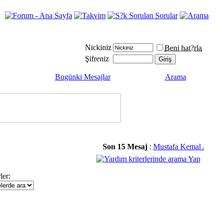
Nickiniz
Beni hat?rla
Şifreniz
Bugünki Mesajlar
Arama
Son 15 Mesaj
:
Mustafa Kemal ATAT
ler: