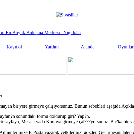
sların En Büyük Buluşma Merkezi - Yiğidolar
Kayıt ol
Yardım
Ajanda
Oyunlar
j?
mayan bir yere girmeye çalışıyorsunuz. Bunun sebebleri aşağıda Açıkla
ayfan?n sonundaki formu doldurup giri? Yap?n.
ir sayfaya, Mesaja yada Konuya girmeye çal???yorsunuz. Ba?ka bir s
dminlerimize E-Posta yazarak yetkilerinizi gözden Geçirmesini talep e