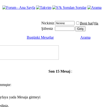
Nickiniz
Beni hat?rla
Şifreniz
Bugünki Mesajlar
Arama
Son 15 Mesaj
:
nmıştır:
ayfaya yada Mesaja girmeyi
diniz.