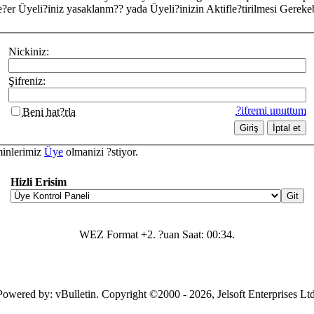
?er Üyeli?iniz yasaklanm?? yada Üyeli?inizin Aktifle?tirilmesi Gerekebi
Nickiniz:
Şifreniz:
?ifremi unuttum
Beni hat?rla
minlerimiz
Üye
olmanizi ?stiyor.
Hizli Erisim
WEZ Format +2. ?uan Saat:
00:34
.
Powered by: vBulletin. Copyright ©2000 - 2026, Jelsoft Enterprises Ltd