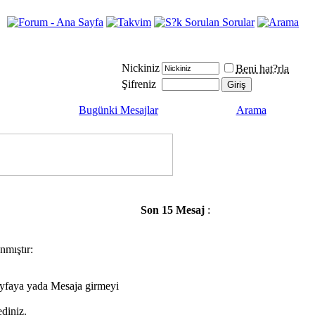
Nickiniz
Beni hat?rla
Şifreniz
Bugünki Mesajlar
Arama
Son 15 Mesaj
:
nmıştır:
ayfaya yada Mesaja girmeyi
diniz.