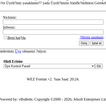
?er Üyeli?iniz yasaklanm?? yada Üyeli?inizin Aktifle?tirilmesi Gerekebi
Nickiniz:
Şifreniz:
?ifremi unuttum
Beni hat?rla
minlerimiz
Üye
olmanizi ?stiyor.
Hizli Erisim
WEZ Format +2. ?uan Saat:
20:24
.
Powered by: vBulletin. Copyright ©2000 - 2026, Jelsoft Enterprises Ltd