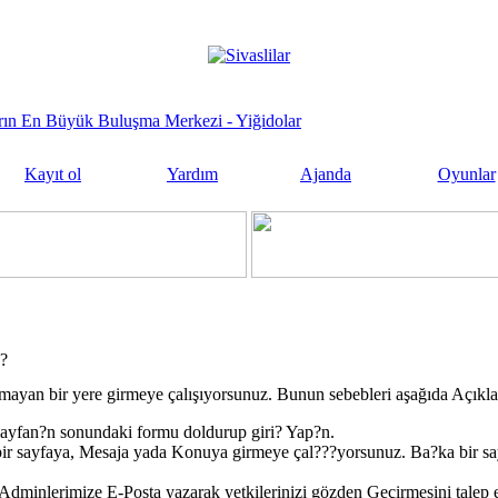
sların En Büyük Buluşma Merkezi - Yiğidolar
Kayıt ol
Yardım
Ajanda
Oyunlar
j?
mayan bir yere girmeye çalışıyorsunuz. Bunun sebebleri aşağıda Açıkla
ayfan?n sonundaki formu doldurup giri? Yap?n.
ir sayfaya, Mesaja yada Konuya girmeye çal???yorsunuz. Ba?ka bir s
dminlerimize E-Posta yazarak yetkilerinizi gözden Geçirmesini talep e