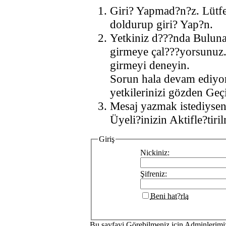
Giri? Yapmad?n?z. Lütf
doldurup giri? Yap?n.
Yetkiniz d???nda Buluna
girmeye çal???yorsunuz.
girmeyi deneyin.
Sorun hala devam ediyo
yetkilerinizi gözden Geçi
Mesaj yazmak istediysen
Üyeli?inizin Aktifle?tiri
Giriş
Nickiniz:
Şifreniz:
Beni hat?rla
Bu sayfayi Görebilmeniz icin Adminlerim