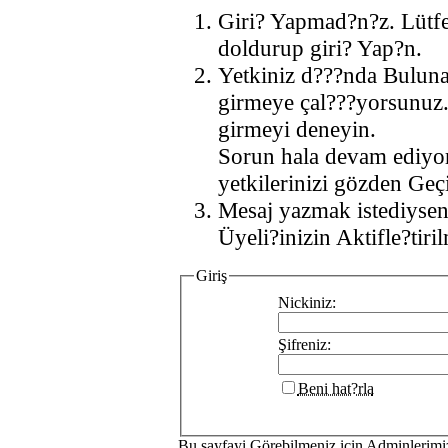
Giri? Yapmad?n?z. Lütf
doldurup giri? Yap?n.
Yetkiniz d???nda Buluna
girmeye çal???yorsunuz.
girmeyi deneyin.
Sorun hala devam ediyo
yetkilerinizi gözden Geçi
Mesaj yazmak istediysen
Üyeli?inizin Aktifle?tiri
Giriş
Nickiniz:
Şifreniz:
Beni hat?rla
Bu sayfayi Görebilmeniz icin Adminlerim