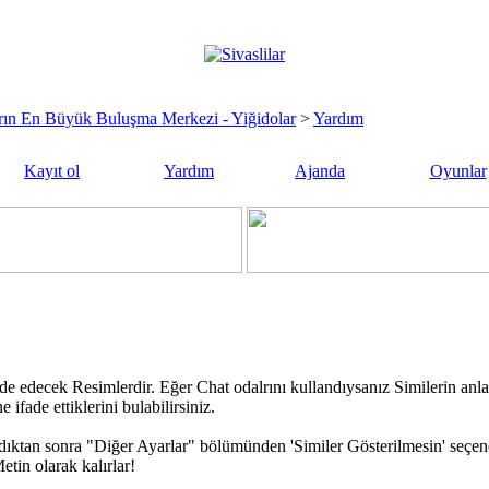
sların En Büyük Buluşma Merkezi - Yiğidolar
>
Yardım
Kayıt ol
Yardım
Ajanda
Oyunlar
de edecek Resimlerdir. Eğer Chat odalrını kullandıysanız Similerin anla
ifade ettiklerini bulabilirsiniz.
ıktan sonra "Diğer Ayarlar" bölümünden 'Similer Gösterilmesin' seçeneğ
tin olarak kalırlar!