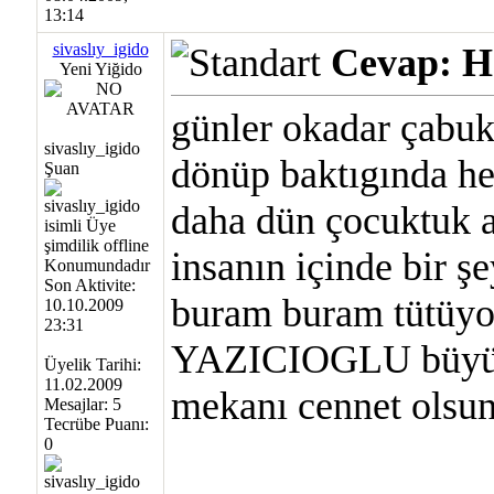
13:14
sivaslıy_igido
Cevap: Ha
Yeni Yiğido
günler okadar çabuk
sivaslıy_igido
dönüp baktıgında he
Şuan
daha dün çocuktuk a
insanın içinde bir 
Son Aktivite:
buram buram tütüyo
10.10.2009
23:31
YAZICIOGLU büyüg
Üyelik Tarihi:
11.02.2009
mekanı cennet olsu
Mesajlar: 5
Tecrübe Puanı:
0