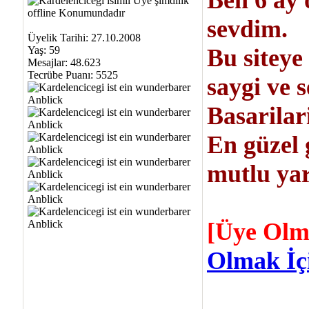
Ben 6 ay 
sevdim.
Üyelik Tarihi: 27.10.2008
Yaş: 59
Bu siteye
Mesajlar: 48.623
Tecrübe Puanı:
5525
saygi ve s
Basarilar
En güzel 
mutlu yar
[Üye Olm
Olmak İçi