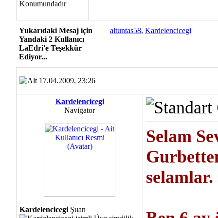
Yukarıdaki Mesaj için
altuntas58
,
Kardelencicegi
Yandaki 2 Kullanıcı
LaEdri'e Teşekkür
Ediyor...
17.04.2009, 23:26
Kardelencicegi
Navigator
Selam Sevg
Gurbette
selamlar.
Kardelencicegi
Şuan