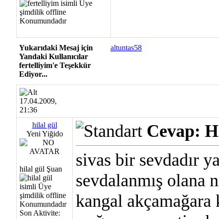
Yukarıdaki Mesaj için
altuntas58
Yandaki Kullanıcılar
fertelliyim'e Teşekkür
Ediyor...
17.04.2009,
21:36
hilal gül
Cevap: Ha
Yeni Yiğido
sivas bir sevdadır y
hilal gül Şuan
sevdalanmış olana n
kangal akçamağara 
Son Aktivite: