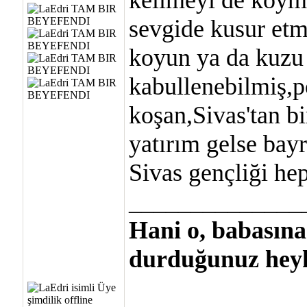
kelimeyi de koyma
sevgide kusur etm
koyun ya da kuzu 
kabullenebilmiş,p
koşan,Sivas'tan bi
yatırım gelse bay
Sivas gençliği hep
______________
Hani o, babasına
durduğunuz heyk