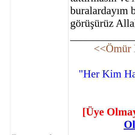
buralardayım b
görüşürüz Alla
___________
<<Ömür D
"Her Kim Ha
[Üye Olmay
Ol