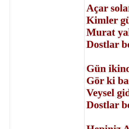
Açar sola
Kimler g
Murat yal
Dostlar be
Gün ikind
Gör ki baş
Veysel gid
Dostlar ben