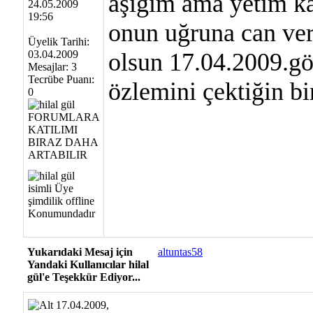
aşığım ama yetim ka
24.05.2009
19:56
onun uğruna can ver
Üyelik Tarihi:
03.04.2009
olsun 17.04.2009.gö
Mesajlar: 3
Tecrübe Puanı:
özlemini çektiğin bi
0
Yukarıdaki Mesaj için
altuntas58
Yandaki Kullanıcılar hilal
gül'e Teşekkür Ediyor...
17.04.2009,