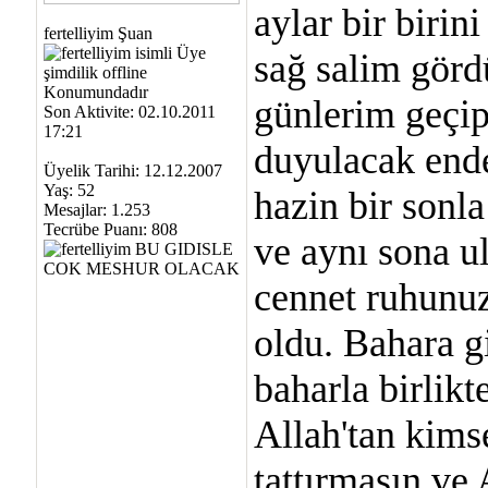
aylar bir biri
fertelliyim Şuan
sağ salim gördü
günlerim geçip
Son Aktivite: 02.10.2011
17:21
duyulacak end
Üyelik Tarihi: 12.12.2007
Yaş: 52
hazin bir son
Mesajlar: 1.253
Tecrübe Puanı:
808
ve aynı sona u
cennet ruhunu
oldu. Bahara g
baharla birlikt
Allah'tan kims
tattırmasın ve 