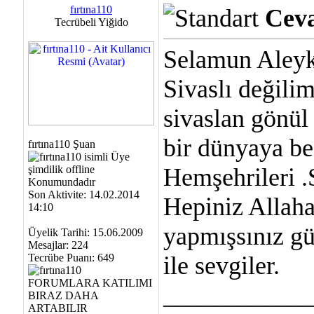
fırtına110
Ceva
Tecrübeli Yiğido
Selamun Aleyk
Sivaslı değili
sivaslan gönül
bir dünyaya b
fırtına110 Şuan
Hemşehrileri .
Son Aktivite: 14.02.2014
Hepiniz Allaha
14:10
yapmışsınız gü
Üyelik Tarihi: 15.06.2009
Mesajlar: 224
Tecrübe Puanı:
649
ile sevgiler.
___________