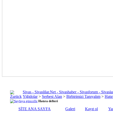
Sivas - Sivaslilar.Net - Sivashaber - Sivasforum - Siva
Yiğidolar
>
Serbest Alan
>
Birbirimizi Tanıyalım
>
Hatır
Hatıra defteri
SİTE ANA SAYFA
Galeri
Kayıt ol
Ya