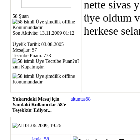
nette sivas 
üye oldum v
58 Şuan
herkese sela
Son Aktivite: 13.11.2009 01:12
Üyelik Tarihi: 03.08.2005
Mesajlar: 57
Tecrübe Puanı:
773
Yukarıdaki Mesaj için
altuntas58
Yandaki Kullanıcılar 58'e
Teşekkür Ediyor...
01.06.2009, 19:26
leyla_58