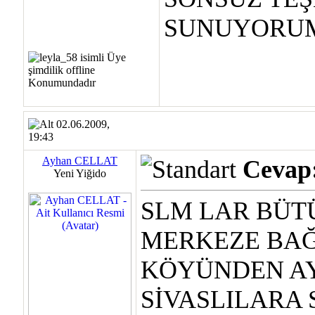
SUNUYORUM
02.06.2009,
19:43
Ayhan CELLAT
Cevap:
Yeni Yiğido
SLM LAR BÜT
MERKEZE BAĞ
KÖYÜNDEN A
SİVASLILARA 