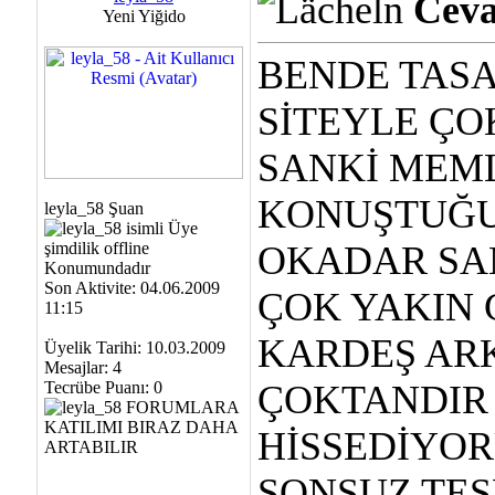
Ceva
Yeni Yiğido
BENDE TASA
SİTEYLE ÇO
SANKİ MEM
KONUŞTUĞU
leyla_58 Şuan
OKADAR SA
Son Aktivite: 04.06.2009
ÇOK YAKIN 
11:15
KARDEŞ ARK
Üyelik Tarihi: 10.03.2009
Mesajlar: 4
Tecrübe Puanı:
0
ÇOKTANDIR 
HİSSEDİYO
SONSUZ TE