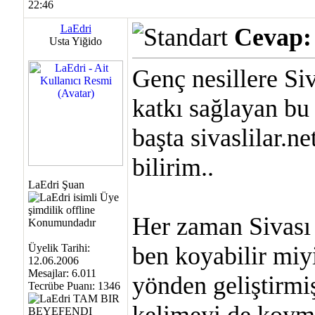
22:46
LaEdri
Cevap: 
Usta Yiğido
Genç nesillere Si
katkı sağlayan bu t
başta sivaslilar.n
bilirim..
LaEdri Şuan
Her zaman Sivası 
Üyelik Tarihi:
ben koyabilir miy
12.06.2006
Mesajlar: 6.011
yönden geliştirmi
Tecrübe Puanı:
1346