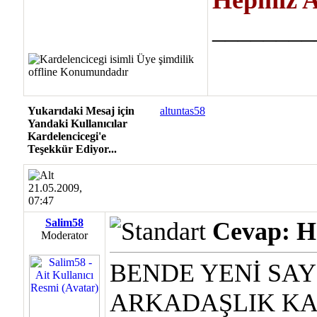
Hepiniz 
________
Yukarıdaki Mesaj için
altuntas58
Yandaki Kullanıcılar
Kardelencicegi'e
Teşekkür Ediyor...
21.05.2009,
07:47
Salim58
Cevap: Ha
Moderator
BENDE YENİ SAY
ARKADAŞLIK KA