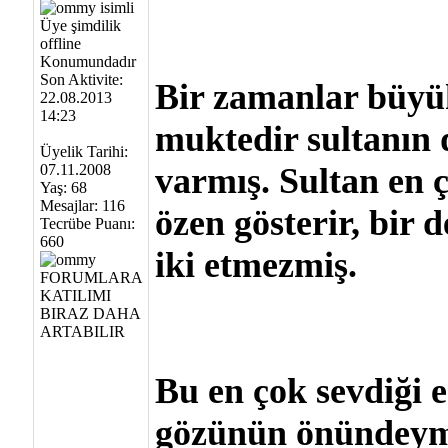
Son Aktivite:
Bir zamanlar büyük
22.08.2013
14:23
muktedir sultanın d
Üyelik Tarihi:
07.11.2008
varmış. Sultan en 
Yaş: 68
Mesajlar: 116
özen gösterir, bir d
Tecrübe Puanı:
660
iki etmezmiş.
Bu en çok sevdiği 
gözünün önündeymi