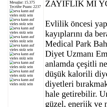
ZAYIFLIK MI 
Mesajlar: 15.375
Tecrübe Puanı:
2237
Evlilik öncesi yapı
kayıplarını da be
Medical Park Bah
Diyet Uzmanı Eme
anlamda çeşitli ne
düşük kalorili diy
diyetleri bırakmak
hale getirebilir. 
güzel, enerjik ve 