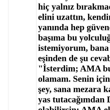
hiç yalnız bırakm
elini uzattın, kend
yanında hep güvend
başıma bu yolculu
istemiyorum, bana 
eşinden de şu cevab
"İsterdim; AMA b
olamam. Senin için
şey, sana mezara ka
yas tutacağımdan
olabilirsin; AMA e