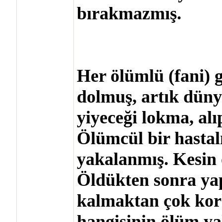
bırakmazmış.
Her ölümlü (fani) g
dolmuş, artık dün
yiyeceği lokma, alı
Ölümcül bir hastal
yakalanmış. Kesin 
Öldükten sonra ya
kalmaktan çok kork
hangisinin ölüm yal