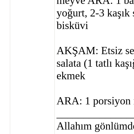
meyve ARA: 1 bard
yoğurt, 2-3 kaşık 
bisküvi
AKŞAM: Etsiz seb
salata (1 tatlı kaş
ekmek
ARA: 1 porsiyon
______________
Allahım gönlümde 