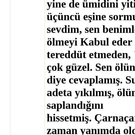
yine de ümidini yi
üçüncü eşine sorm
sevdim, sen benimle
ölmeyi Kabul eder 
tereddüt etmeden, 
çok güzel. Sen ölü
diye cevaplamış. S
adeta yıkılmış, ölüm
saplandığını
hissetmiş. Çarnaça
zaman yanımda old