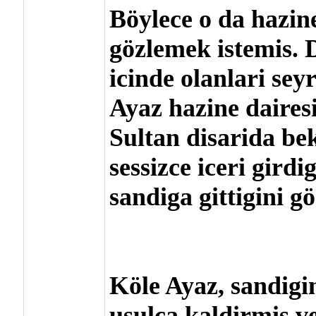
Böylece o da hazine
gözlemek istemis. 
icinde olanlari sey
Ayaz hazine dairesi
Sultan disarida b
sessizce iceri girdi
sandiga gittigini g
Köle Ayaz, sandigi
usulca kaldirmis ve