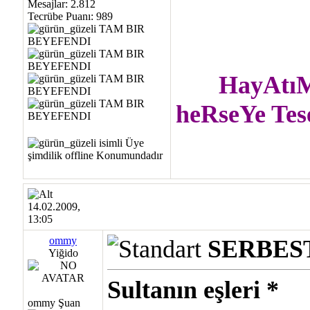
Mesajlar: 2.812
Tecrübe Puanı:
989
HayAtıM
heRseYe Tes
14.02.2009,
13:05
ommy
SERBES
Yiğido
Sultanın eşleri *
ommy Şuan