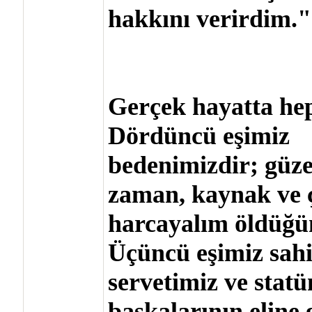
hakkını verirdim."
Gerçek hayatta hepi
Dördüncü eşimiz
bedenimizdir; güz
zaman, kaynak ve 
harcayalım öldüğüm
Üçüncü eşimiz sah
servetimiz ve stat
başkalarının eline g