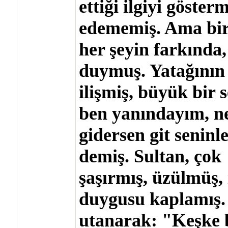
ettiği ilgiyi göste
edememiş. Ama biri
her şeyin farkında, 
duymuş. Yatağının
ilişmiş, büyük bir 
ben yanındayım, n
gidersen git seninl
demiş. Sultan, çok
şaşırmış, üzülmüş, 
duygusu kaplamış.
utanarak: "Keşke b