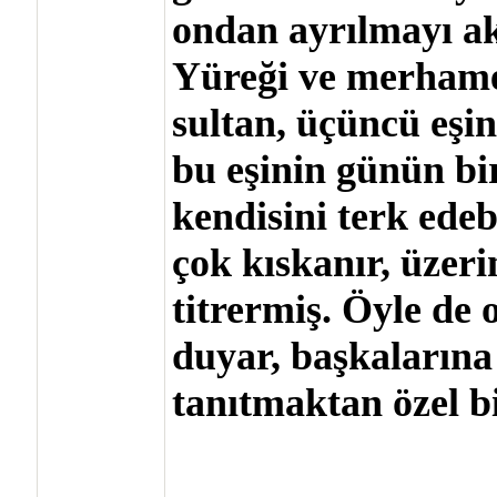
ondan ayrılmayı a
Yüreği ve merhamet
sultan, üçüncü eşi
bu eşinin günün bi
kendisini terk ede
çok kıskanır, üzeri
titrermiş. Öyle de 
duyar, başkalarına
tanıtmaktan özel bi