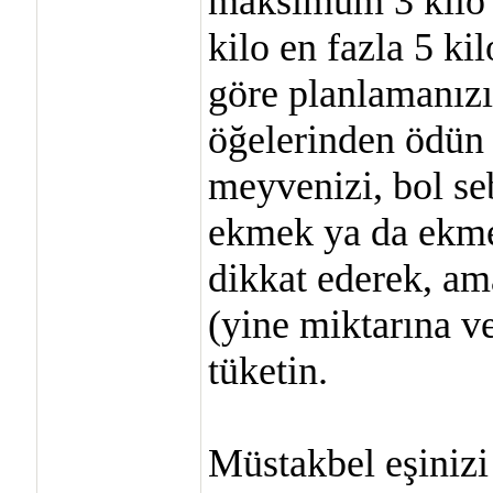
maksimum 3 kilo v
kilo en fazla 5 k
göre planlamanızı
öğelerinden ödün
meyvenizi, bol seb
ekmek ya da ekme
dikkat ederek, a
(yine miktarına v
tüketin.
Müstakbel eşinizi