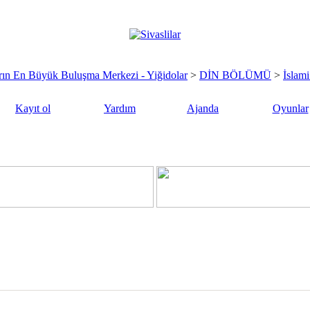
sların En Büyük Buluşma Merkezi - Yiğidolar
>
DİN BÖLÜMÜ
>
İslam
Kayıt ol
Yardım
Ajanda
Oyunlar