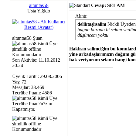
altuntas58
Cevap: SELAM
Usta Yiğido
Alıntı:
deliktaşlısalim
Nickli Üyeden
bugün burada bi selam verdim
düşüncem yoktu
altuntas58 Şuan
Haklısın salimciğim bu konulard
yine arkadaşlarımızın doğum günl
hak veriyorum selamı hangi ko
Son Aktivite: 11.10.2012
__________________
20:24
Üyelik Tarihi: 29.08.2006
Yaş: 72
Mesajlar: 38.469
Tecrübe Puanı:
4586