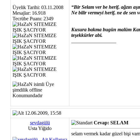
“Bir Selam ver be herif, ağzın aş
Üyelik Tarihi: 03.11.2008
Ne bilir vermeyi herif, ne de sen v
Mesajlar: 16.918
Tecrübe Puanı:
2349
Kusura bakma bugün malüm Karne a
teşekkürler abi.
__________________
12.06.2009, 15:58
sevdagülü
Cevap: SELAM
Usta Yiğido
selam vermek kadar güzel bişi varmı
__________________