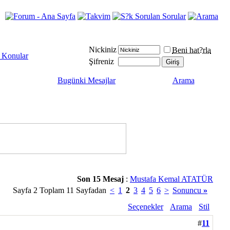
Nickiniz
Beni hat?rla
i Konular
Şifreniz
Bugünki Mesajlar
Arama
Son 15 Mesaj
:
Mustafa Kemal ATATÜRK...
Sayfa 2 Toplam 11 Sayfadan
<
1
2
3
4
5
6
>
Sonuncu
»
Seçenekler
Arama
Stil
#
11