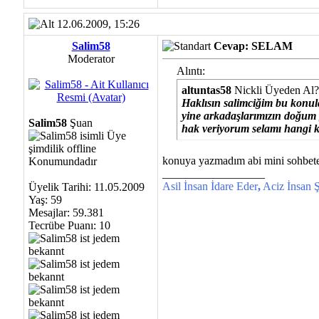
12.06.2009, 15:26
Salim58
Cevap: SELAM
Moderator
Alıntı:
altuntas58
Nickli Üyeden Al
Haklısın salimciğim bu konul
yine arkadaşlarımızın doğum g
Salim58
Şuan
hak veriyorum selamı hangi 
konuya yazmadım abi mini sohbete 
__________________
Asil İnsan İdare Eder
,
Aciz İnsan Ş
Üyelik Tarihi: 11.05.2009
Yaş: 59
Mesajlar: 59.381
Tecrübe Puanı:
10