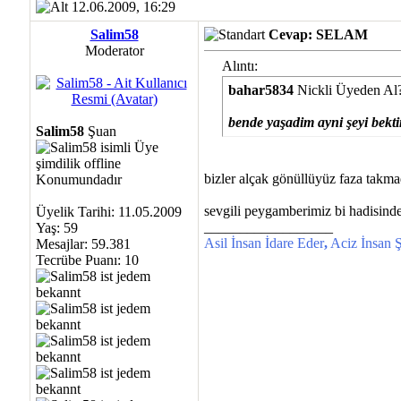
12.06.2009, 16:29
Salim58
Cevap: SELAM
Moderator
Alıntı:
bahar5834
Nickli Üyeden Al
bende yaşadim ayni şeyi bekti
Salim58
Şuan
bizler alçak gönüllüyüz faza takma
sevgili peygamberimiz bi hadisind
Üyelik Tarihi: 11.05.2009
__________________
Yaş: 59
Asil İnsan İdare Eder
,
Aciz İnsan Ş
Mesajlar: 59.381
Tecrübe Puanı:
10