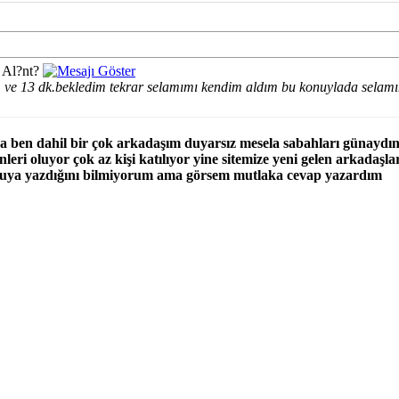
 Al?nt?
 ve 13 dk.bekledim tekrar selamımı kendim aldım bu konuylada selamın
a ben dahil bir çok arkadaşım duyarsız mesela sabahları günaydın
eri oluyor çok az kişi katılıyor yine sitemize yeni gelen arkadaşl
nuya yazdığını bilmiyorum ama görsem mutlaka cevap yazardım