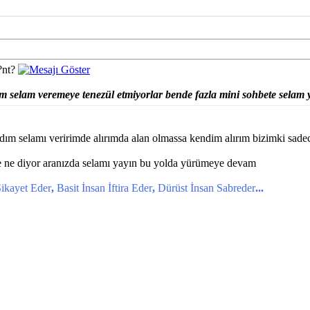
?nt?
m selam veremeye tenezül etmiyorlar bende fazla mini sohbete selam y
dım selamı veririmde alırımda alan olmassa kendim alırım bizimki sadec
e ne diyor aranızda selamı yayın bu yolda yürümeye devam
ikayet Eder
,
Basit İnsan İftira Eder
,
Dürüst İnsan Sabreder
...