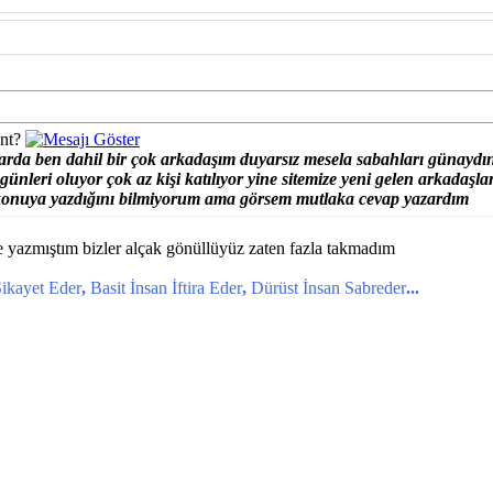
?nt?
arda ben dahil bir çok arkadaşım duyarsız mesela sabahları günaydın
ünleri oluyor çok az kişi katılıyor yine sitemize yeni gelen arkadaşl
konuya yazdığını bilmiyorum ama görsem mutlaka cevap yazardım
yazmıştım bizler alçak gönüllüyüz zaten fazla takmadım
ikayet Eder
,
Basit İnsan İftira Eder
,
Dürüst İnsan Sabreder
...