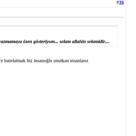
#
16
azmamaya özen gösteriyom... selam allahin selamidir....
e hatırlatmak biz insanoğlu unutkan insanlarız