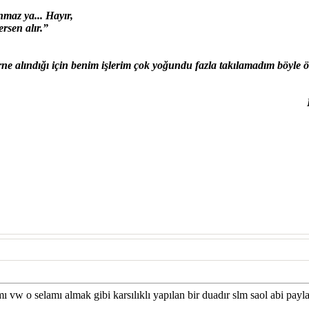
ınmaz ya...
Hayır,
ersen alır.”
lındığı için benim işlerim çok yoğundu fazla takılamadım böyle ön
 vw o selamı almak gibi karsılıklı yapılan bir duadır slm saol abi payl