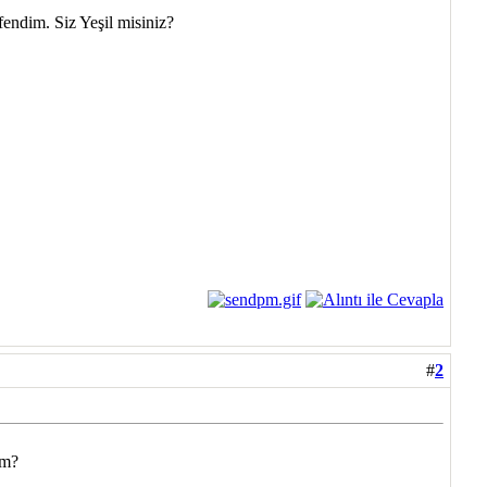
endim. Siz Yeşil misiniz?
#
2
um?