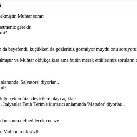
i
ekmiştir. Muhtar sorar:
setmeniz gerekir.
 mi?
m da beyefendi, küçükken de gözleriniz görmüyor muydu onu soruyor
mıştır ve Muhtar oldukça kısa ama bütün merak ettiklerimiz soruların ce
:
anlamında 'Salvatore' diyorlar...
 mi?
ğu çeken biz izleyicilere olayı açıklar:
. İtalyanlar Fatih Terim'e kurtarıcı anlamında 'Matador' diyorlar...
dan sonra defnedilecek cenaze...
 Muhtar'ın ilk sözü: