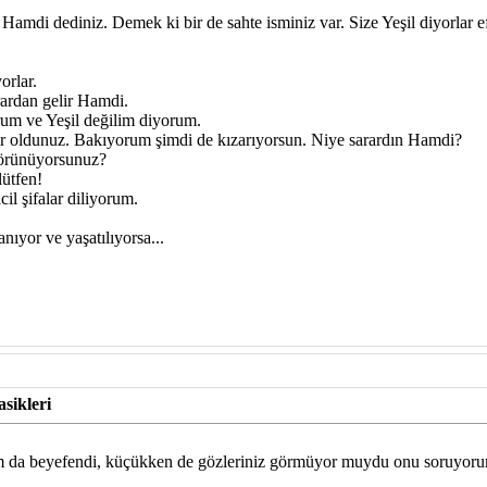
mdi dediniz. Demek ki bir de sahte isminiz var. Size Yeşil diyorlar ef
orlar.
rardan gelir Hamdi.
um ve Yeşil değilim diyorum.
r oldunuz. Bakıyorum şimdi de kızarıyorsun. Niye sarardın Hamdi?
görünüyorsunuz?
lütfen!
il şifalar diliyorum.
nıyor ve yaşatılıyorsa...
sikleri
m da beyefendi, küçükken de gözleriniz görmüyor muydu onu soruyor