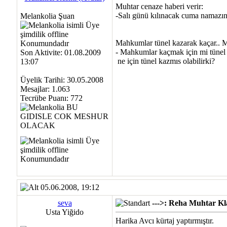
Muhtar cenaze haberi verir:
-Salı günü kılınacak cuma namazın
Melankolia Şuan
Mahkumlar tünel kazarak kaçar.. M
- Mahkumlar kaçmak için mi tünel 
Son Aktivite: 01.08.2009
ne için tünel kazmıs olabilirki?
13:07
Üyelik Tarihi: 30.05.2008
Mesajlar: 1.063
Tecrübe Puanı:
772
05.06.2008, 19:12
seva
--->: Reha Muhtar Kla
Usta Yiğido
Harika Avcı kürtaj yaptırmıştır.