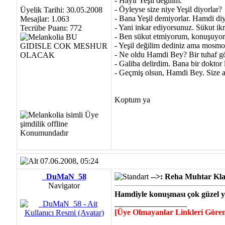
- Hayır Yeşil değilim.
- Öyleyse size niye Yeşil diyorlar?
Üyelik Tarihi: 30.05.2008
- Bana Yeşil demiyorlar. Hamdi diy
Mesajlar: 1.063
- Yani inkar ediyorsunuz. Sükut ik
Tecrübe Puanı:
772
- Ben sükut etmiyorum, konuşuyor
- Yeşil değilim dediniz ama mosmo
- Ne oldu Hamdi Bey? Bir tuhaf 
- Galiba delirdim. Bana bir doktor 
- Geçmiş olsun, Hamdi Bey. Size ac
Koptum ya
07.06.2008, 05:24
_DuMaN_58
-->: Reha Muhtar Klas
Navigator
Hamdiyle konuşması çok güzel 
__________________
[Üye Olmayanlar Linkleri Göre