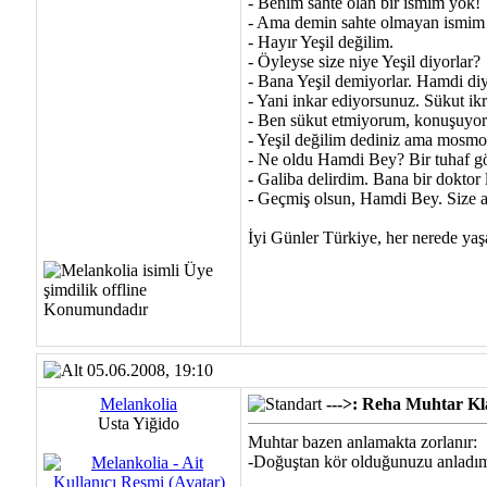
- Benim sahte olan bir ismim yok!
- Ama demin sahte olmayan ismim Ha
- Hayır Yeşil değilim.
- Öyleyse size niye Yeşil diyorlar?
- Bana Yeşil demiyorlar. Hamdi diy
- Yani inkar ediyorsunuz. Sükut ik
- Ben sükut etmiyorum, konuşuyor
- Yeşil değilim dediniz ama mosmo
- Ne oldu Hamdi Bey? Bir tuhaf 
- Galiba delirdim. Bana bir doktor 
- Geçmiş olsun, Hamdi Bey. Size ac
İyi Günler Türkiye, her nerede yaşa
05.06.2008, 19:10
Melankolia
--->: Reha Muhtar Kla
Usta Yiğido
Muhtar bazen anlamakta zorlanır:
-Doğuştan kör olduğunuzu anladı