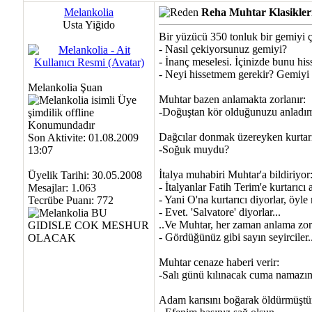
Melankolia
Reha Muhtar Klasikler
Usta Yiğido
Bir yüzücü 350 tonluk bir gemiyi ç
- Nasıl çekiyorsunuz gemiyi?
- İnanç meselesi. İçinizde bunu his
- Neyi hissetmem gerekir? Gemiyi
Melankolia Şuan
Muhtar bazen anlamakta zorlanır:
-Doğuştan kör olduğunuzu anladı
Dağcılar donmak üzereyken kurtarıl
Son Aktivite: 01.08.2009
-Soğuk muydu?
13:07
İtalya muhabiri Muhtar'a bildiriyor
Üyelik Tarihi: 30.05.2008
- İtalyanlar Fatih Terim'e kurtarıcı 
Mesajlar: 1.063
- Yani O'na kurtarıcı diyorlar, öyle
Tecrübe Puanı:
772
- Evet. 'Salvatore' diyorlar...
..Ve Muhtar, her zaman anlama zorlu
- Gördüğünüz gibi sayın seyirciler..
Muhtar cenaze haberi verir:
-Salı günü kılınacak cuma namazın
Adam karısını boğarak öldürmüştür.