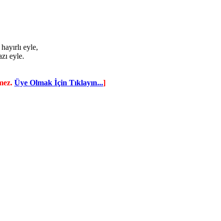
ayırlı eyle,
zı eyle.
mez.
Üye Olmak İçin Tıklayın...
]