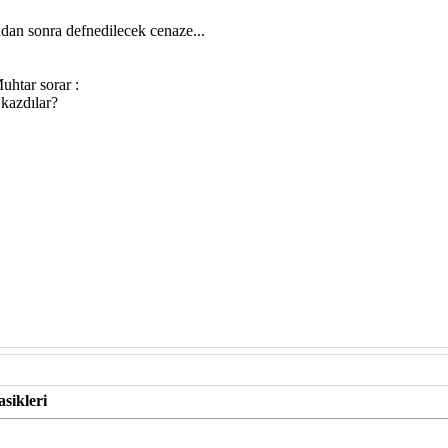
dan sonra defnedilecek cenaze...
uhtar sorar :
kazdılar?
sikleri