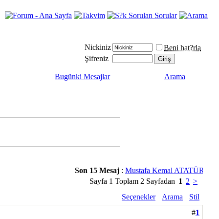
Nickiniz
Beni hat?rla
Şifreniz
Bugünki Mesajlar
Arama
Son 15 Mesaj
:
Mustafa Kemal ATATÜRK...
Sayfa 1 Toplam 2 Sayfadan
1
2
>
Seçenekler
Arama
Stil
#
1