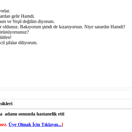
orlar.
rardan gelir Hamdi.
um ve Yeşil değilim diyorum.
r oldunuz. Bakıyorum şimdi de kızarıyorsun. Niye sarardın Hamdi?
görünüyorsunuz?
lütfen!
il şifalar diliyorum.
ikleri
ya
adamı sonunda hastanelik etti
mez.
Üye Olmak İçin Tıklayın...
]