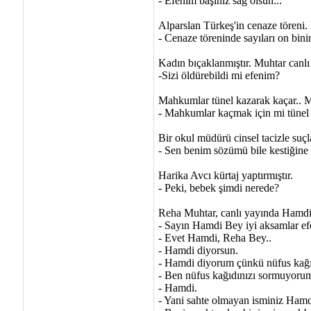
- Efenim başınız sağ olsun...
Alparslan Türkeş'in cenaze töreni. 
- Cenaze töreninde sayıları on bini
Kadın bıçaklanmıştır. Muhtar canlı
-Sizi öldürebildi mi efenim?
Mahkumlar tünel kazarak kaçar.. M
- Mahkumlar kaçmak için mi tünel 
Bir okul müdürü cinsel tacizle suçla
- Sen benim sözümü bile kestiğine 
Harika Avcı kürtaj yaptırmıştır.
- Peki, bebek şimdi nerede?
Reha Muhtar, canlı yayında Hamdi
- Sayın Hamdi Bey iyi aksamlar ef
- Evet Hamdi, Reha Bey..
- Hamdi diyorsun.
- Hamdi diyorum çünkü nüfus kağı
- Ben nüfus kağıdınızı sormuyorum
- Hamdi.
- Yani sahte olmayan isminiz Hamdi