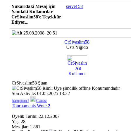
Yukarıdaki Mesaj için
servet 58
Yandaki Kullanıcılar
CrSivaslim58'e Teşekkür
Ediyor...
25.08.2008, 20:51
CrSivaslim58
Usta Yiğido
CrSivaslim58 Şuan
Son Aktivite: 01.05.2025 13:22
Champion!
Caravan Toss Champion!
F/A-18 Hornet Champion!
Tournaments Won:
2
Üyelik Tarihi: 22.12.2007
Yaş: 28
Mesajlar: 1.861