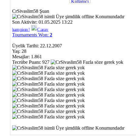
CrSivaslim58 Şuan
Son Aktivite: 01.05.2025 13:22
Champion!
Caravan Toss Champion!
F/A-18 Hornet Champion!
Tournaments Won:
2
Üyelik Tarihi: 22.12.2007
Yaş: 28
Mesajlar: 1.861
Tecrübe Puanı:
927