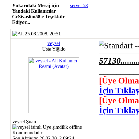
Yukarıdaki Mesaj için
servet 58
Yandaki Kullanıcılar
CrSivaslim58'e Teşekkür
Ediyor...
25.08.2008, 20:51
veysel
-
Usta Yiğido
57130...........
_________
[Üye Olma
İçin Tıklay
[Üye Olma
İçin Tıklay
veysel Şuan
Son Aktivite: 26.02.2012 09:24