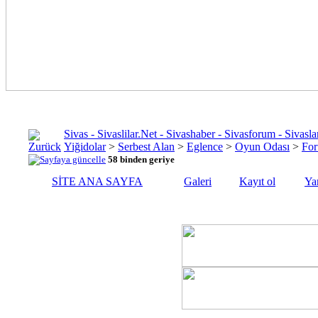
Sivas - Sivaslilar.Net - Sivashaber - Sivasforum - Siva
Yiğidolar
>
Serbest Alan
>
Eglence
>
Oyun Odası
>
For
58 binden geriye
SİTE ANA SAYFA
Galeri
Kayıt ol
Ya