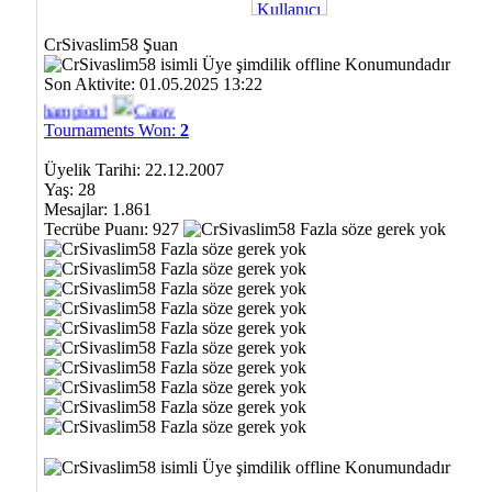
CrSivaslim58 Şuan
Son Aktivite: 01.05.2025 13:22
Champion!
Caravan Toss Champion!
F/A-18 Hornet Champion!
Tournaments Won:
2
Üyelik Tarihi: 22.12.2007
Yaş: 28
Mesajlar: 1.861
Tecrübe Puanı:
927