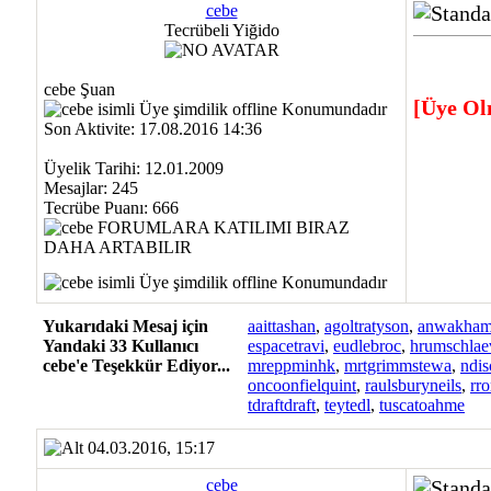
cebe
Tecrübeli Yiğido
cebe Şuan
[Üye Ol
Son Aktivite: 17.08.2016 14:36
Üyelik Tarihi: 12.01.2009
Mesajlar: 245
Tecrübe Puanı:
666
Yukarıdaki Mesaj için
aaittashan
,
agoltratyson
,
anwakham
Yandaki 33 Kullanıcı
espacetravi
,
eudlebroc
,
hrumschlae
cebe'e Teşekkür Ediyor...
mreppminhk
,
mrtgrimmstewa
,
ndi
oncoonfielquint
,
raulsburyneils
,
rro
tdraftdraft
,
teytedl
,
tuscatoahme
04.03.2016, 15:17
cebe