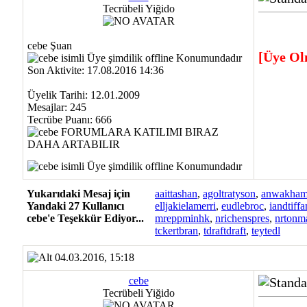
Tecrübeli Yiğido
cebe Şuan
[Üye Ol
Son Aktivite: 17.08.2016 14:36
Üyelik Tarihi: 12.01.2009
Mesajlar: 245
Tecrübe Puanı:
666
Yukarıdaki Mesaj için
aaittashan
,
agoltratyson
,
anwakham
Yandaki 27 Kullanıcı
elljakielamerri
,
eudlebroc
,
iandtiffa
cebe'e Teşekkür Ediyor...
mreppminhk
,
nrichenspres
,
nrtonm
tckertbran
,
tdraftdraft
,
teytedl
04.03.2016, 15:18
cebe
Tecrübeli Yiğido