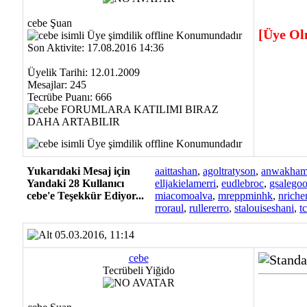
cebe Şuan
[Üye Ol
Son Aktivite: 17.08.2016 14:36
Üyelik Tarihi: 12.01.2009
Mesajlar: 245
Tecrübe Puanı:
666
Yukarıdaki Mesaj için
aaittashan
,
agoltratyson
,
anwakham
Yandaki 28 Kullanıcı
elljakielamerri
,
eudlebroc
,
gsalego
cebe'e Teşekkür Ediyor...
miacomoalva
,
mreppminhk
,
nriche
rroraul
,
rullererro
,
stalouiseshani
,
t
05.03.2016, 11:14
cebe
Tecrübeli Yiğido