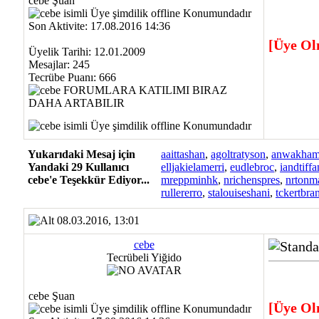
cebe Şuan
Son Aktivite: 17.08.2016 14:36
[Üye Ol
Üyelik Tarihi: 12.01.2009
Mesajlar: 245
Tecrübe Puanı:
666
Yukarıdaki Mesaj için
aaittashan
,
agoltratyson
,
anwakham
Yandaki 29 Kullanıcı
elljakielamerri
,
eudlebroc
,
iandtiffa
cebe'e Teşekkür Ediyor...
mreppminhk
,
nrichenspres
,
nrtonm
rullererro
,
stalouiseshani
,
tckertbra
08.03.2016, 13:01
cebe
Tecrübeli Yiğido
cebe Şuan
[Üye Ol