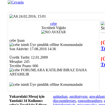
24.02.2016, 15:01
cebe
Tecrübeli Yiğido
cebe Şuan
[
Tı
Son Aktivite: 17.08.2016 14:36
Üyelik Tarihi: 12.01.2009
[
Mesajlar: 245
Tı
Tecrübe Puanı:
666
Yukarıdaki Mesaj için
aaittashan
,
agoltratyson
,
anwakham
Yandaki 34 Kullanıcı
discountdresses
,
eagoodreauthers
,
cebe'e Teşekkür Ediyor...
lchristleymicah
,
miacomoalva
,
mre