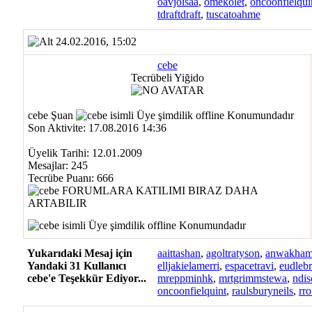
oavjoisaa
,
omekolet
,
oncoonfielqui
tdraftdraft
,
tuscatoahme
24.02.2016, 15:02
cebe
Tecrübeli Yiğido
cebe Şuan
Son Aktivite: 17.08.2016 14:36
Üyelik Tarihi: 12.01.2009
Mesajlar: 245
Tecrübe Puanı:
666
Yukarıdaki Mesaj için
aaittashan
,
agoltratyson
,
anwakham
Yandaki 31 Kullanıcı
elljakielamerri
,
espacetravi
,
eudleb
cebe'e Teşekkür Ediyor...
mreppminhk
,
mrtgrimmstewa
,
ndi
oncoonfielquint
,
raulsburyneils
,
rro