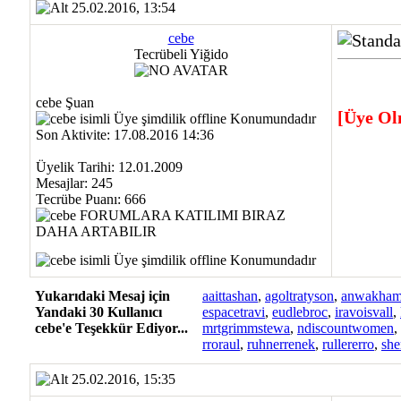
25.02.2016, 13:54
cebe
Tecrübeli Yiğido
cebe Şuan
[Üye Ol
Son Aktivite: 17.08.2016 14:36
Üyelik Tarihi: 12.01.2009
Mesajlar: 245
Tecrübe Puanı:
666
Yukarıdaki Mesaj için
aaittashan
,
agoltratyson
,
anwakham
Yandaki 30 Kullanıcı
espacetravi
,
eudlebroc
,
iravoisvall
,
cebe'e Teşekkür Ediyor...
mrtgrimmstewa
,
ndiscountwomen
,
rroraul
,
ruhnerrenek
,
rullererro
,
she
25.02.2016, 15:35