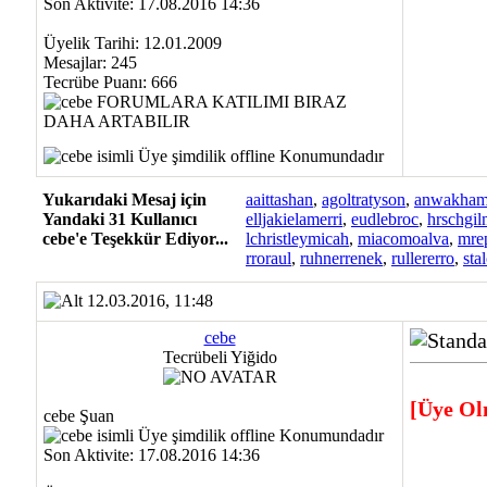
Son Aktivite: 17.08.2016 14:36
Üyelik Tarihi: 12.01.2009
Mesajlar: 245
Tecrübe Puanı:
666
Yukarıdaki Mesaj için
aaittashan
,
agoltratyson
,
anwakham
Yandaki 31 Kullanıcı
elljakielamerri
,
eudlebroc
,
hrschgi
cebe'e Teşekkür Ediyor...
lchristleymicah
,
miacomoalva
,
mre
rroraul
,
ruhnerrenek
,
rullererro
,
sta
12.03.2016, 11:48
cebe
Tecrübeli Yiğido
[Üye Ol
cebe Şuan
Son Aktivite: 17.08.2016 14:36