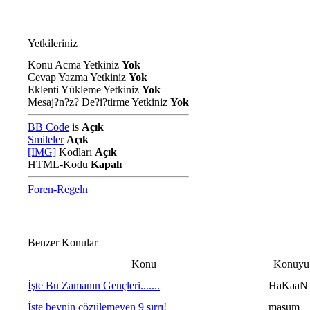
Yetkileriniz
Konu Acma Yetkiniz
Yok
Cevap Yazma Yetkiniz
Yok
Eklenti Yükleme Yetkiniz
Yok
Mesaj?n?z? De?i?tirme Yetkiniz
Yok
BB Code
is
Açık
Smileler
Açık
[IMG]
Kodları
Açık
HTML-Kodu
Kapalı
Foren-Regeln
Benzer Konular
Konu
Konuyu 
İşte Bu Zamanın Gençleri.......
HaKaaN
İşte beynin çözülemeyen 9 sırrı!
masum