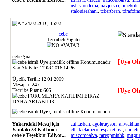
nslusanedema
,
oavjoisaa
,
omekolet
stalouiseshani
,
tckertbran
,
tdraftdra
24.02.2016, 15:02
cebe
Tecrübeli Yiğido
cebe Şuan
[Üye Ol
Son Aktivite: 17.08.2016 14:36
Üyelik Tarihi: 12.01.2009
Mesajlar: 245
[Üye Ol
Tecrübe Puanı:
666
Yukarıdaki Mesaj için
aaittashan
,
agoltratyson
,
anwakham
Yandaki 33 Kullanıcı
elljakielamerri
,
espacetravi
,
eudleb
cebe'e Teşekkür Ediyor...
miacomoalva
,
mreppminhk
,
mrtgr