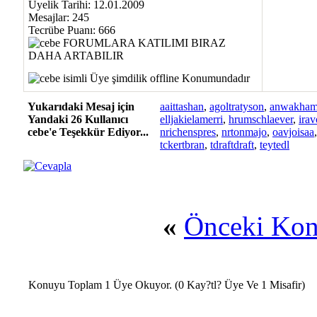
Üyelik Tarihi: 12.01.2009
Mesajlar: 245
Tecrübe Puanı:
666
Yukarıdaki Mesaj için
aaittashan
,
agoltratyson
,
anwakham
Yandaki 26 Kullanıcı
elljakielamerri
,
hrumschlaever
,
irav
cebe'e Teşekkür Ediyor...
nrichenspres
,
nrtonmajo
,
oavjoisaa
tckertbran
,
tdraftdraft
,
teytedl
«
Önceki Ko
Konuyu Toplam 1 Üye Okuyor.
(0 Kay?tl? Üye Ve 1 Misafir)