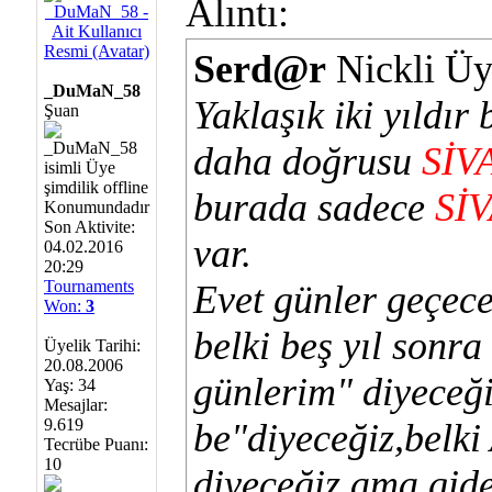
Alıntı:
Serd@r
Nickli Üy
_DuMaN_58
Yaklaşık iki yıldı
Şuan
daha doğrusu
SİV
burada sadece
Sİ
Son Aktivite:
var.
04.02.2016
20:29
Tournaments
Evet günler geçece
Won:
3
belki beş yıl sonra
Üyelik Tarihi:
20.08.2006
günlerim" diyeceği
Yaş: 34
Mesajlar:
9.619
be"diyeceğiz,belk
Tecrübe Puanı:
10
diyeceğiz ama gid