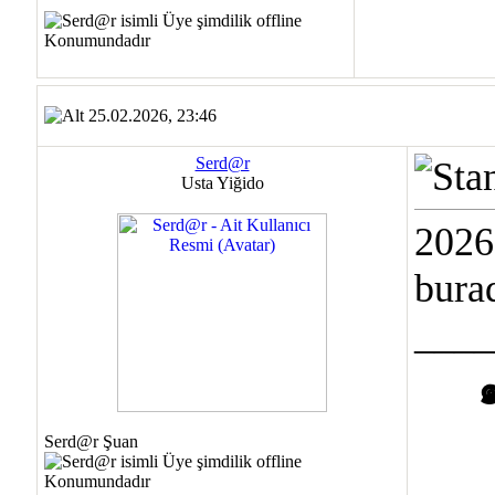
25.02.2026, 23:46
Serd@r
Usta Yiğido
2026
bura
____
Serd@r Şuan