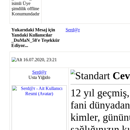
Yukarıdaki Mesaj için
Serd@r
Yandaki Kullanıcılar
_DuMaN_58'e Teşekkür
Ediyor...
16.07.2020, 23:21
Serd@r
Cev
Usta Yiğido
12 yıl geçmiş,
fani dünyadan
kimler, günün
sağlığınızın k