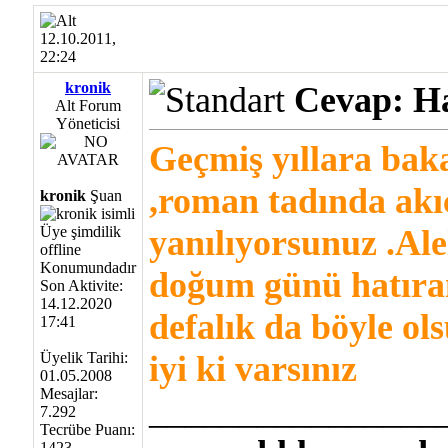
12.10.2011,
22:24
kronik
Cevap: Ha
Alt Forum
Yöneticisi
Geçmiş yıllara bakar
,roman tadında akıc
kronik
Şuan
yanılıyorsunuz .Alel
doğum günü hatıra
Son Aktivite:
14.12.2020
defalık da böyle ols
17:41
Üyelik Tarihi:
iyi ki varsınız
01.05.2008
Mesajlar:
________________
7.292
Tecrübe Puanı:
1423