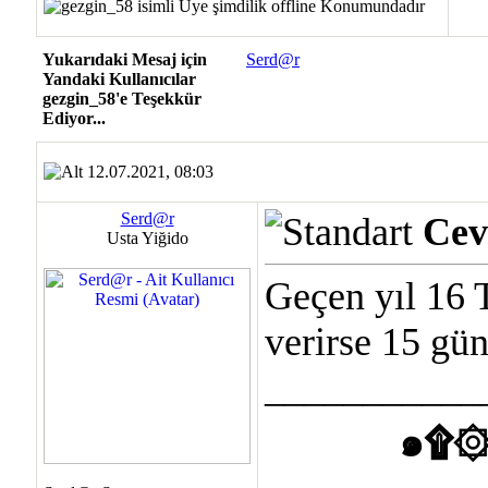
Yukarıdaki Mesaj için
Serd@r
Yandaki Kullanıcılar
gezgin_58'e Teşekkür
Ediyor...
12.07.2021, 08:03
Serd@r
Cev
Usta Yiğido
Geçen yıl 16 
verirse 15 gün
___________
๑۩۞