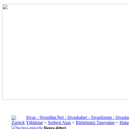
Sivas - Sivaslilar.Net - Sivashaber - Sivasforum - Siva
Yiğidolar
>
Serbest Alan
>
Birbirimizi Tanıyalım
>
Hatır
Hatıra defteri