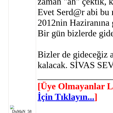
zaman "ah" çektik, 
Evet Serd@r abi bu 
2012nin Haziranına g
Bir gün bizlerde gid
Bizler de gideceğiz 
kalacak. SİVAS SE
________________
[Üye Olmayanlar L
İçin Tıklayın...
]