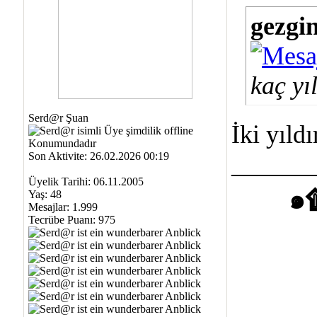
gezgi
kaç yı
Serd@r Şuan
İki yıld
Son Aktivite: 26.02.2026 00:19
______
Üyelik Tarihi: 06.11.2005
๑
Yaş: 48
Mesajlar: 1.999
Tecrübe Puanı:
975