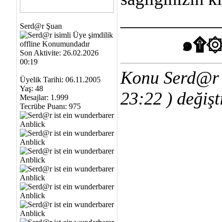
___________
Serd@r Şuan
๑۩۞
Son Aktivite: 26.02.2026
00:19
Konu Serd@r 
Üyelik Tarihi: 06.11.2005
Yaş: 48
23:22
) değişti
Mesajlar: 1.999
Tecrübe Puanı:
975