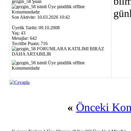
bilm
gezgin_58 Şuan
gün
Son Aktivite: 10.03.2026 10:42
Üyelik Tarihi: 09.10.2008
Yaş: 43
Mesajlar: 642
Tecrübe Puanı:
716
«
Önceki Ko