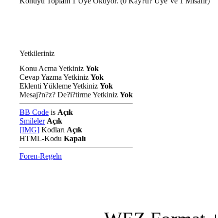
Konuyu Toplam 1 Üye Okuyor.
(0 Kay?tl? Üye Ve 1 Misafir)
Yetkileriniz
Konu Acma Yetkiniz
Yok
Cevap Yazma Yetkiniz
Yok
Eklenti Yükleme Yetkiniz
Yok
Mesaj?n?z? De?i?tirme Yetkiniz
Yok
BB Code
is
Açık
Smileler
Açık
[IMG]
Kodları
Açık
HTML-Kodu
Kapalı
Foren-Regeln