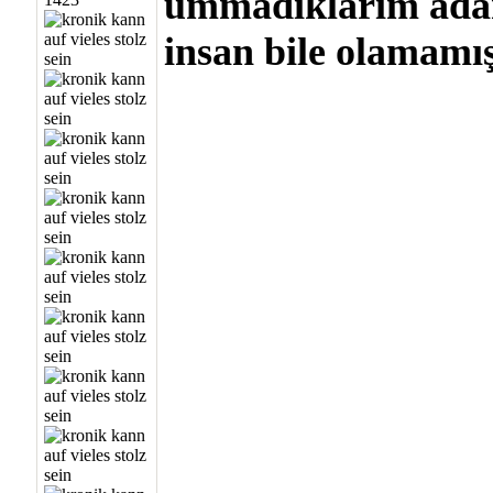
ummadıklarım adam
insan bile olamamı