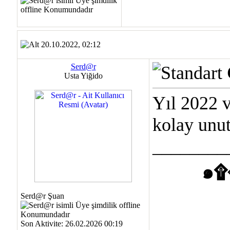
20.10.2022, 02:12
Serd@r
Usta Yiğido
Yıl 2022 v
kolay unu
________
๑۩
Serd@r Şuan
Son Aktivite: 26.02.2026 00:19