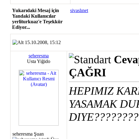
Yukarıdaki Mesaj için
sivaslınet
Yandaki Kullanıcılar
yerliturkuaz'e Teşekkür
Ediyor...
15.10.2008, 15:12
seheresma
Cev
Usta Yiğido
ÇAĞRI
HEPIMIZ KAR
YASAMAK DU
DIYE????????
seheresma Şuan