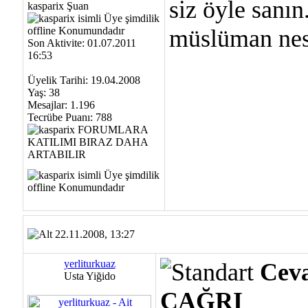
siz öyle sanın.
kasparix Şuan
müslüman nesl
Son Aktivite: 01.07.2011
16:53
Üyelik Tarihi: 19.04.2008
Yaş: 38
Mesajlar: 1.196
Tecrübe Puanı:
788
22.11.2008, 13:27
yerliturkuaz
Cev
Usta Yiğido
ÇAĞRI