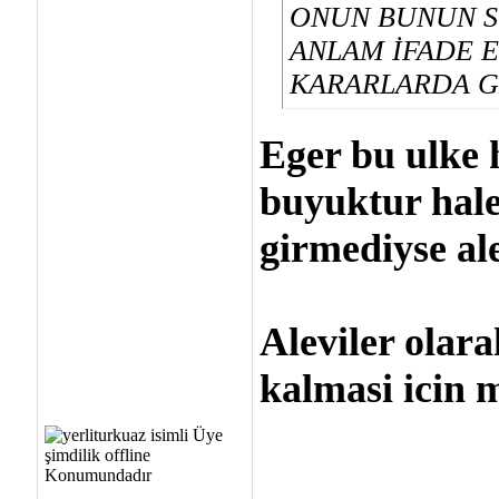
ONUN BUNUN S
ANLAM İFADE 
KARARLARDA G
Eger bu ulke h
buyuktur hale
girmediyse ale
Aleviler olar
kalmasi icin m