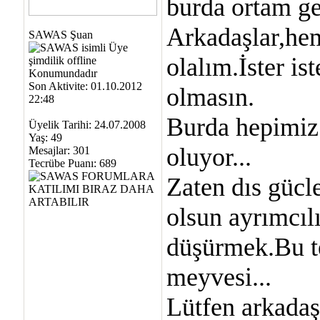
burda ortam ge
Arkadaşlar,hem
SAWAS Şuan
olalım.İster i
Son Aktivite: 01.10.2012
olmasın.
22:48
Burda hepimiz 
Üyelik Tarihi: 24.07.2008
Yaş: 49
oluyor...
Mesajlar: 301
Tecrübe Puanı:
689
Zaten dıs gücl
olsun ayrımcıl
düşürmek.Bu te
meyvesi...
Lütfen arkadaşla