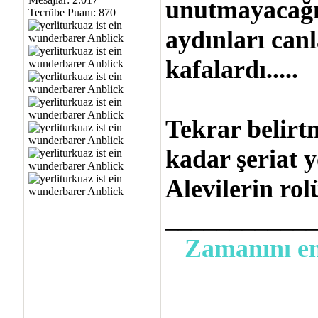
unutmayacağız
Tecrübe Puanı:
870
aydınları canl
kafalardı.....
Tekrar belirt
kadar şeriat 
Alevilerin rol
___________
Zamanını en