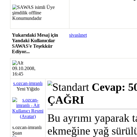
Yukarıdaki Mesaj için
sivaslınet
Yandaki Kullanıcılar
SAWAS'e Teşekkür
Ediyor...
09.10.2008,
16:45
s.ozcan-imranlı
Cevap: 
Yeni Yiğido
ÇAĞRI
Bu ayrımı yaparak t
s.ozcan-imranlı
ekmeğine yağ sürülü
Şuan