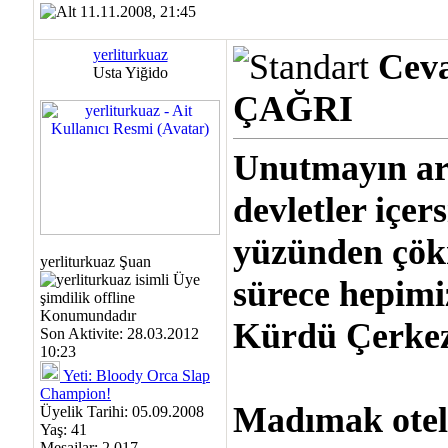
11.11.2008, 21:45
yerliturkuaz
Cev
Usta Yiğido
ÇAĞRI
Unutmayın ar
devletler içer
yüzünden çök
yerliturkuaz Şuan
sürece hepimi
Kürdü Çerkezi 
Son Aktivite: 28.03.2012
10:23
Yeti: Bloody Orca Slap
Champion!
Madımak otel
Üyelik Tarihi: 05.09.2008
Yaş: 41
Mesajlar: 2.017