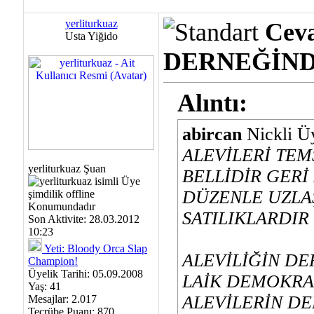
yerliturkuaz
Ceva
Usta Yiğido
DERNEĞİND
Alıntı:
abircan
Nickli Ü
ALEVİLERİ TEM
yerliturkuaz Şuan
BELLİDİR GERİ
DÜZENLE UZLAŞ
SATILIKLARDI
Son Aktivite: 28.03.2012
10:23
Yeti: Bloody Orca Slap
ALEVİLİĞİN DE
Champion!
Üyelik Tarihi: 05.09.2008
LAİK DEMOKRA
Yaş: 41
ALEVİLERİN DE
Mesajlar: 2.017
Tecrübe Puanı:
870