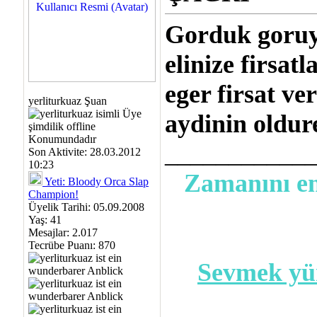
Gorduk goruyo
elinize firsatl
eger firsat ve
yerliturkuaz Şuan
aydinin oldure
___________
Son Aktivite: 28.03.2012
10:23
Zamanını en
Yeti: Bloody Orca Slap
Champion!
Üyelik Tarihi: 05.09.2008
Yaş: 41
Mesajlar: 2.017
Tecrübe Puanı:
870
Sevmek yür