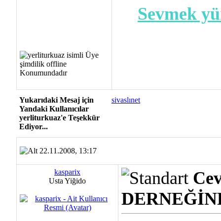
Sevmek yür
Yukarıdaki Mesaj için
sivaslınet
Yandaki Kullanıcılar
yerliturkuaz'e Teşekkür
Ediyor...
22.11.2008, 13:17
kasparix
Cev
Usta Yiğido
DERNEĞİN