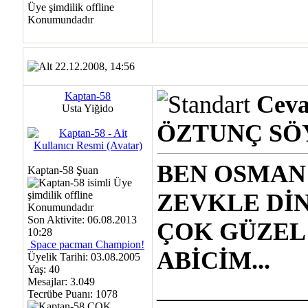
22.12.2008, 14:56
Kaptan-58
Cev
Usta Yiğido
ÖZTUNÇ SÖY
BEN OSMAN
Kaptan-58 Şuan
ZEVKLE Dİ
Son Aktivite: 06.08.2013
ÇOK GÜZEL 
10:28
Space pacman Champion!
ABİCİM...
Üyelik Tarihi: 03.08.2005
Yaş: 40
Mesajlar: 3.049
____________
Tecrübe Puanı:
1078