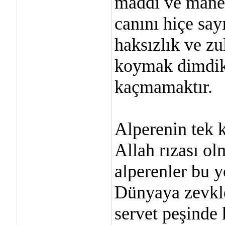
maddi ve manev
canını hiçe sa
haksızlık ve zu
koymak dimdik
kaçmamaktır.
Alperenin tek 
Allah rızası ol
alperenler bu y
Dünyaya zevkle
servet peşinde 