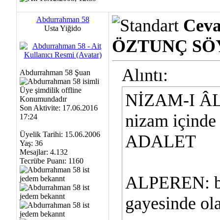
Abdurrahman 58
Cev
Usta Yiğido
ÖZTUNÇ SÖY
Alıntı:
Abdurrahman 58 Şuan
NİZAM-I ÂLEM
Son Aktivite: 17.06.2016
nizam içinde 
17:24
Üyelik Tarihi: 15.06.2006
ADALET
Yaş: 36
Mesajlar: 4.132
Tecrübe Puanı:
1160
ALPEREN: bo
gayesinde ol