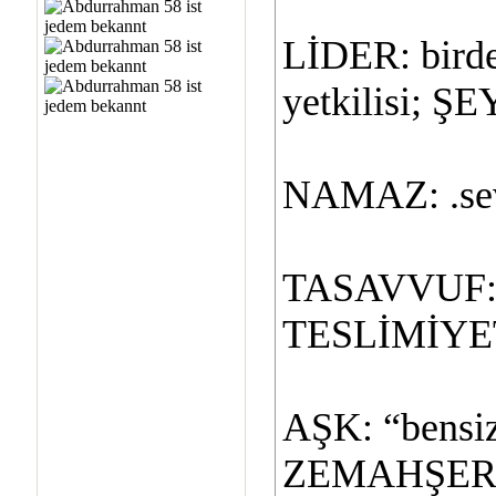
LİDER: birde
yetkilisi; 
NAMAZ: .sev
TASAVVUF: se
TESLİMİYE
AŞK: “bensiz
ZEMAHŞE