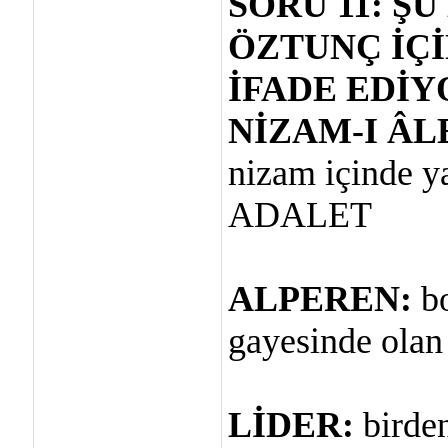
SORU 11: 
ÖZTUNÇ İÇİ
İFADE EDİY
NİZAM-I ÂL
nizam içinde ya
ADALET
ALPEREN:
bo
gayesinde ola
LİDER:
birden