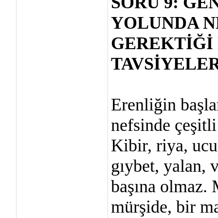
SORU 9: GE
YOLUNDA N
GEREKTİĞİ
TAVSİYELE
Erenliğin başlan
nefsinde çeşitl
Kibir, riya, ucu
gıybet, yalan, v
başına olmaz. 
mürşide, bir ma