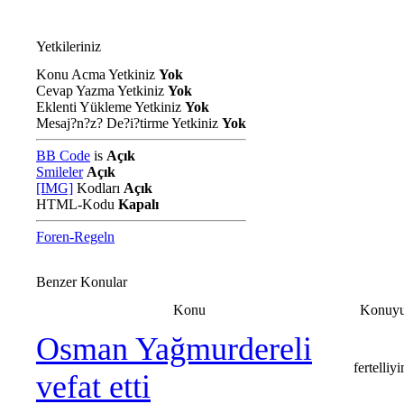
Yetkileriniz
Konu Acma Yetkiniz
Yok
Cevap Yazma Yetkiniz
Yok
Eklenti Yükleme Yetkiniz
Yok
Mesaj?n?z? De?i?tirme Yetkiniz
Yok
BB Code
is
Açık
Smileler
Açık
[IMG]
Kodları
Açık
HTML-Kodu
Kapalı
Foren-Regeln
Benzer Konular
Konu
Konuyu
Osman Yağmurdereli
fertelliy
vefat etti