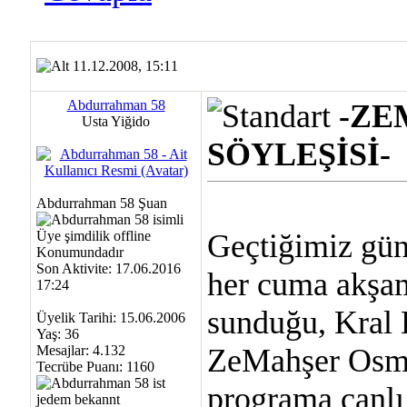
11.12.2008, 15:11
Abdurrahman 58
-ZE
Usta Yiğido
SÖYLEŞİSİ-
Abdurrahman 58 Şuan
Geçtiğimiz gü
Son Aktivite: 17.06.2016
her cuma akşam
17:24
sunduğu, Kral 
Üyelik Tarihi: 15.06.2006
Yaş: 36
Mesajlar: 4.132
ZeMahşer Osman
Tecrübe Puanı:
1160
programa canlı 