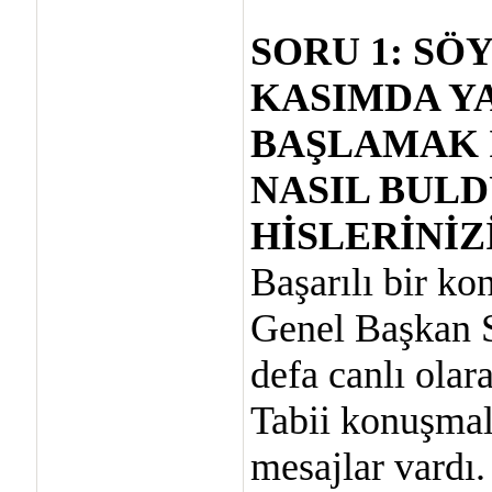
SORU 1: SÖ
KASIMDA Y
BAŞLAMAK 
NASIL BULD
HİSLERİNİZ
Başarılı bir ko
Genel Başkan S
defa canlı olar
Tabii konuşmala
mesajlar vardı