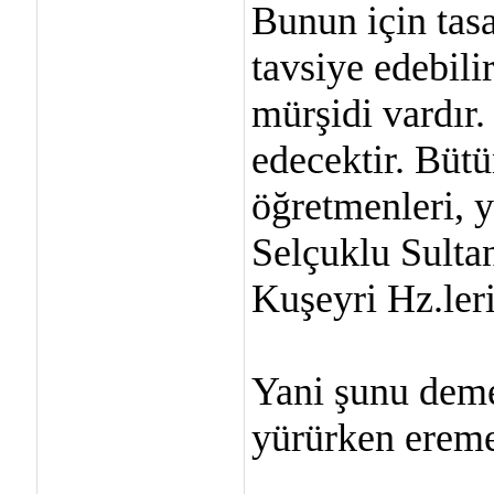
Bunun için tas
tavsiye edebili
mürşidi vardır
edecektir. Büt
öğretmenleri, y
Selçuklu Sulta
Kuşeyri Hz.leri
Yani şunu deme
yürürken ereme