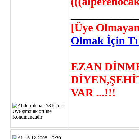
(((alperenocakl
____________
[Üye Olmayan
Olmak İçin Tık
EZAN DİNM
DİYEN,ŞEHİ
VAR ...!!!
16.12.2008, 12:39