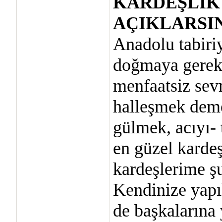
KARDEŞLİK
AÇIKLARSIN
Anadolu tabiri
doğmaya gerek 
menfaatsiz sevm
halleşmek deme
gülmek, acıyı- 
en güzel karde
kardeşlerime ş
Kendinize yapıl
de başkalarına 