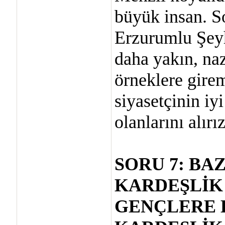
büyük insan. S
Erzurumlu Şey
daha yakın, naz
örneklere gire
siyasetçinin iyi
olanlarını alırız
SORU 7: BA
KARDEŞLİK
GENÇLERE B