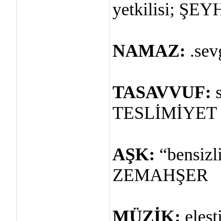
yetkilisi; ŞE
NAMAZ:
.sev
TASAVVUF:
s
TESLİMİYET
AŞK:
“bensizl
ZEMAHŞER
MÜZİK:
elest