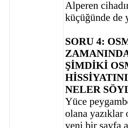
Alperen cihadı
küçüğünde de yü
SORU 4: O
ZAMANINDAK
ŞİMDİKİ O
HİSSİYATIN
NELER SÖY
Yüce peygamber
olana yazıklar
yeni bir sayfa 