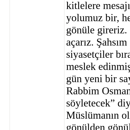
kitlelere mesaj
yolumuz bir, he
gönüle gireriz
açarız. Şahsım
siyasetçiler bı
meslek edinmişl
gün yeni bir sa
Rabbim Osman 
söyletecek” di
Müslümanın old
gönülden gönül