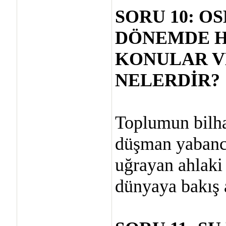
SORU 10: O
DÖNEMDE H
KONULAR V
NELERDİR?
Toplumun bilhas
düşman yabancı
uğrayan ahlaki
dünyaya bakış a