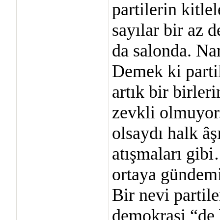
partilerin kitl
sayılar bir az 
da salonda. Na
Demek ki partile
artık bir birle
zevkli olmuyor
olsaydı halk âş
atışmaları gibi
ortaya gündemi
Bir nevi partil
demokrasi “de b