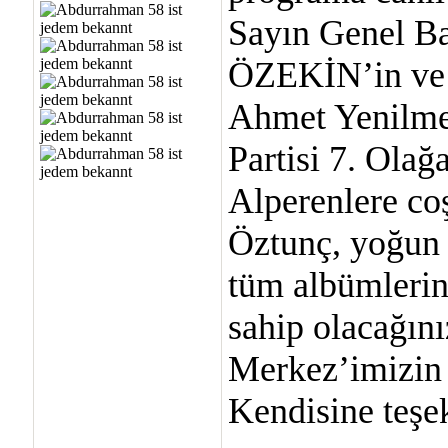
Sayın Genel B
ÖZEKİN’in ve 
Ahmet Yenilmez
Partisi 7. Olağ
Alperenlere co
Öztunç, yoğun i
tüm albümlerin
sahip olacağın
Merkez’imizin y
Kendisine teşe