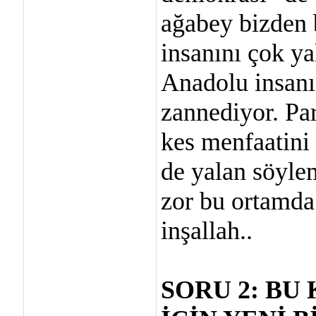
ağabey bizden 
insanını çok ya
Anadolu insanı
zannediyor. Par
kes menfaatini
de yalan söyle
zor bu ortamda
inşallah..
SORU 2: B