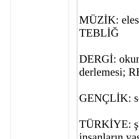
MÜZİK: elest
TEBLİĞ
DERGİ: okunm
derlemesi; 
GENÇLİK: so
TÜRKİYE: şa
insanların ya