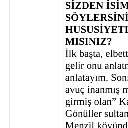
SİZDEN İSİ
SÖYLERSİNİ
HUSUSİYET
MISINIZ?
İlk başta, elbe
gelir onu anla
anlatayım. Son
avuç inanmış m
girmiş olan” Ka
Gönüller sulta
Menzil köyünde