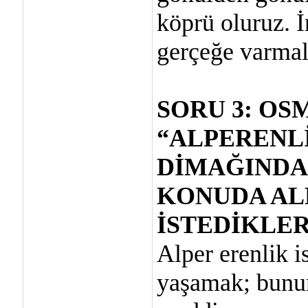
köprü oluruz. İ
gerçeğe varmal
SORU 3: O
“ALPERENL
DİMAĞINDA
KONUDA AL
İSTEDİKLER
Alper erenlik i
yaşamak; bunun