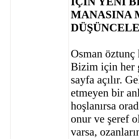
İÇİN YENİ 
MANASINA 
DÜŞÜNCELE
Osman öztunç h
Bizim için her 
sayfa açılır. Ge
etmeyen bir an
hoşlanırsa orad
onur ve şeref ol
varsa, ozanları